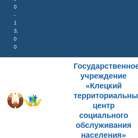
0
-
1
3.
0
0
Государственно
учреждение
«Клецкий
территориальн
центр
социального
обслуживания
населения»