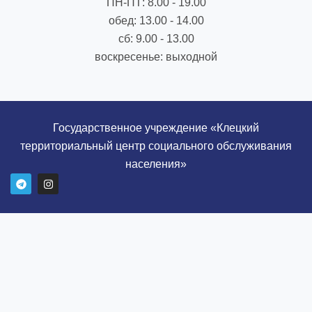
ПН-ПТ: 8.00 - 19.00
обед: 13.00 - 14.00
сб: 9.00 - 13.00
воскресенье: выходной
Государственное учреждение «Клецкий
территориальный центр социального обслуживания
населения»
T
I
e
n
l
s
e
t
g
a
r
g
a
r
m
a
m