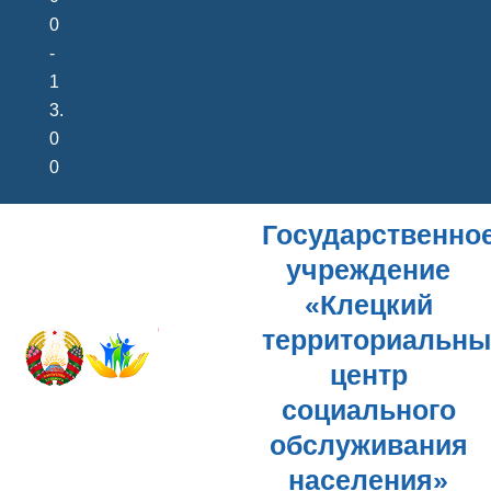
0
-
1
3.
0
0
Государственно
учреждение
«Клецкий
территориальн
центр
социального
обслуживания
населения»