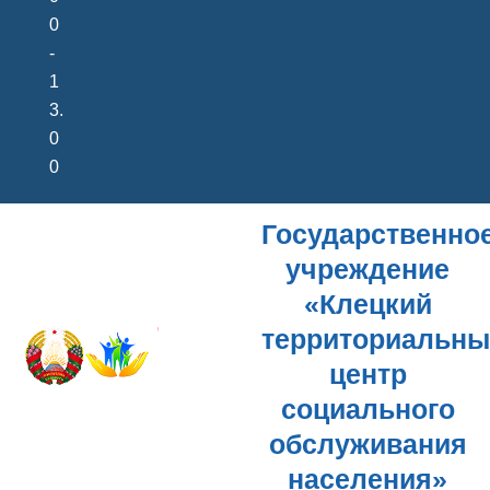
0
-
1
3.
0
0
Государственно
учреждение
«Клецкий
территориальн
центр
социального
обслуживания
населения»