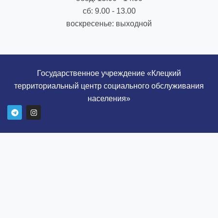
сб: 9.00 - 13.00
воскресенье: выходной
Государственное учреждение «Клецкий
территориальный центр социального обслуживания
населения»
T
I
e
n
l
s
e
t
g
a
r
g
a
r
m
a
m