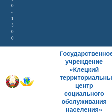
0
-
1
3.
0
0
Государственно
учреждение
«Клецкий
территориальн
центр
социального
обслуживания
населения»