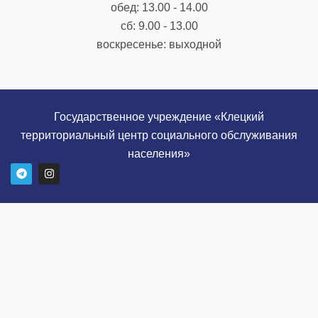
обед: 13.00 - 14.00
сб: 9.00 - 13.00
воскресенье: выходной
Государственное учреждение «Клецкий
территориальный центр социального обслуживания
населения»
T
I
e
n
l
s
e
t
g
a
r
g
a
r
m
a
m