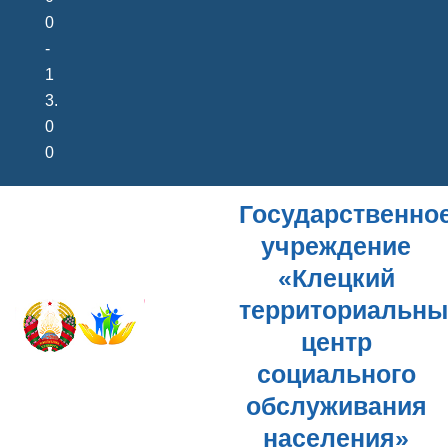
0
-
1
3.
0
0
Государственно
учреждение
«Клецкий
территориальн
центр
социального
обслуживания
населения»