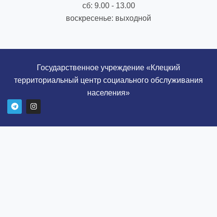
сб: 9.00 - 13.00
воскресенье: выходной
Государственное учреждение «Клецкий
территориальный центр социального обслуживания
населения»
T
I
e
n
l
s
e
t
g
a
r
g
a
r
m
a
m