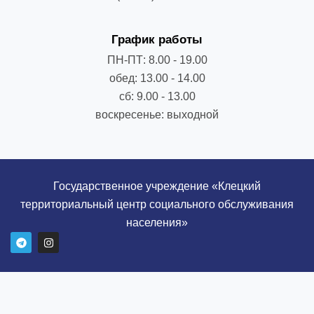
График работы
ПН-ПТ: 8.00 - 19.00
обед: 13.00 - 14.00
сб: 9.00 - 13.00
воскресенье: выходной
Государственное учреждение «Клецкий
территориальный центр социального обслуживания
населения»
T
I
e
n
l
s
e
t
g
a
r
g
a
r
m
a