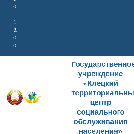
0
-
1
3.
0
0
Государственно
учреждение
«Клецкий
территориальн
центр
социального
обслуживания
населения»