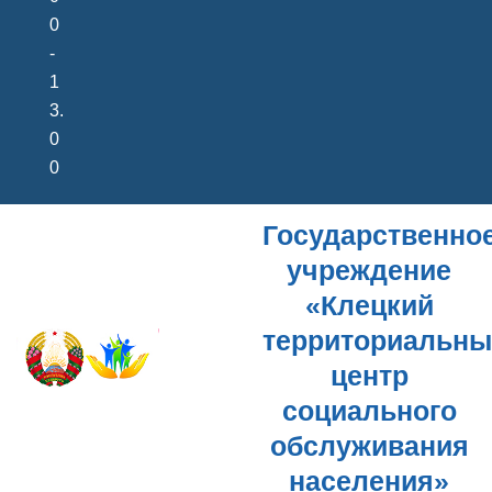
0
-
1
3.
0
0
Государственно
учреждение
«Клецкий
территориальн
центр
социального
обслуживания
населения»