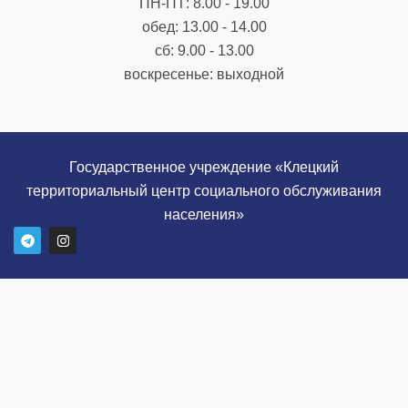
ПН-ПТ: 8.00 - 19.00
обед: 13.00 - 14.00
сб: 9.00 - 13.00
воскресенье: выходной
Государственное учреждение «Клецкий
территориальный центр социального обслуживания
населения»
T
I
e
n
l
s
e
t
g
a
r
g
a
r
m
a
m