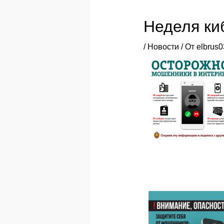
Неделя ки
/
Новости
/ От
elbrus0