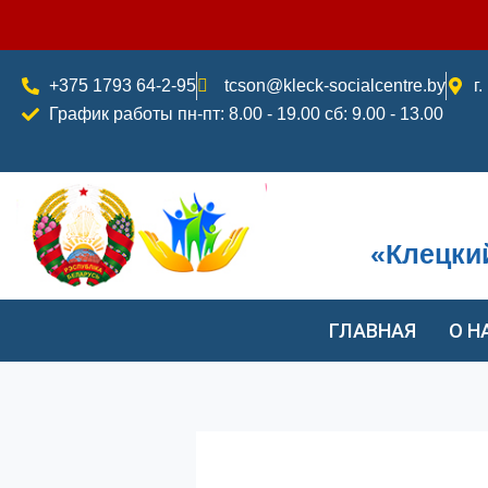
Перейти
к
содержимому
+375 1793 64-2-95
tcson@kleck-socialcentre.by
г
График работы пн-пт: 8.00 - 19.00 сб: 9.00 - 13.00
«Клецки
ГЛАВНАЯ
О Н