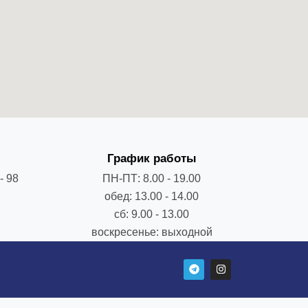
График работы
- 98
ПН-ПТ: 8.00 - 19.00
обед: 13.00 - 14.00
сб: 9.00 - 13.00
воскресенье: выходной
T
I
e
n
l
s
e
t
g
a