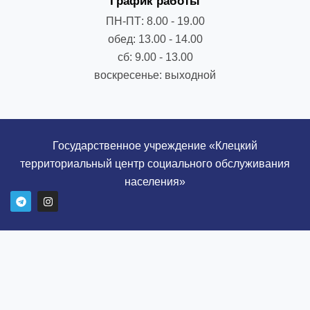
График работы
ПН-ПТ: 8.00 - 19.00
обед: 13.00 - 14.00
сб: 9.00 - 13.00
воскресенье: выходной
Государственное учреждение «Клецкий
территориальный центр социального обслуживания
населения»
T
I
e
n
l
s
e
t
g
a
r
g
a
r
m
a
m