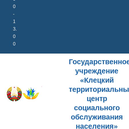
0
-
1
3.
0
0
Государственно
учреждение
«Клецкий
территориальн
центр
социального
обслуживания
населения»