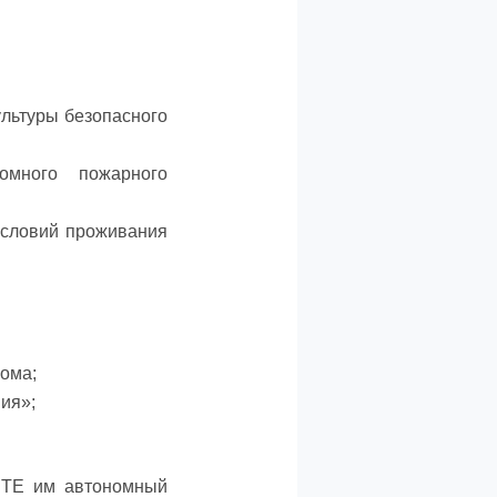
ультуры безопасного
омного пожарного
условий проживания
кома;
ия»;
РИТЕ им автономный