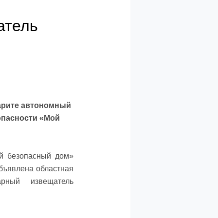
атель
арите автономный
опасности «Мой
ой безопасный дом»
объявлена областная
арный извещатель