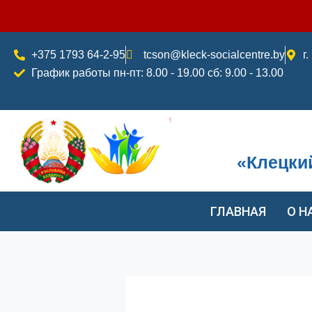
Перейти
к
содержимому
+375 1793 64-2-95
tcson@kleck-socialcentre.by
г
График работы пн-пт: 8.00 - 19.00 сб: 9.00 - 13.00
«Клецки
ГЛАВНАЯ
О Н