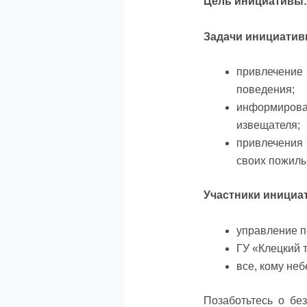
Цель инициативы
Задачи инициатив
привлечение 
поведения;
информиров
извещателя;
привлечения 
своих пожилы
Участники инициа
управление п
ГУ «Клецкий 
все, кому не
Позаботьтесь о бе