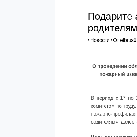
Подарите 
родителя
/
Новости
/ От
elbrus0
О проведении об
пожарный изве
В период с 17 по 
комитетом по труду
пожарно-профила
родителям» (далее 