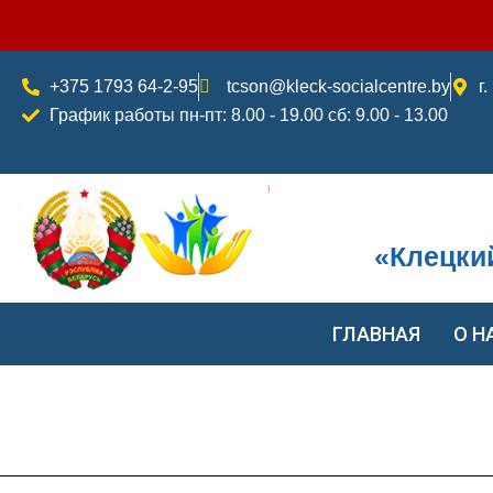
Перейти
к
содержимому
+375 1793 64-2-95
tcson@kleck-socialcentre.by
г
График работы пн-пт: 8.00 - 19.00 сб: 9.00 - 13.00
«Клецки
ГЛАВНАЯ
О Н