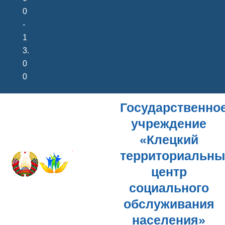
0
-
1
3.
0
0
Государственно
учреждение
«Клецкий
территориальн
центр
социального
обслуживания
населения»