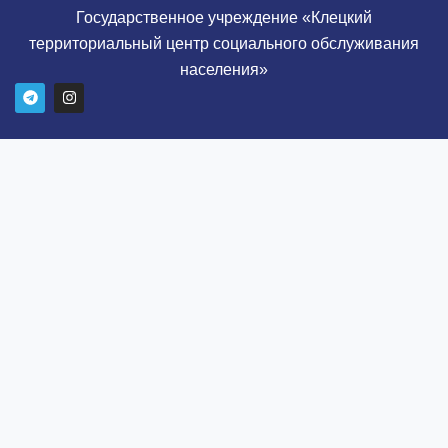
Государственное учреждение «Клецкий
территориальный центр социального обслуживания
населения»
T
I
e
n
l
s
e
t
g
a
r
g
a
r
m
a
m