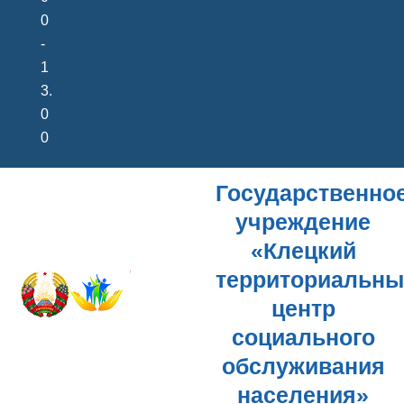
0
-
1
3.
0
0
Государственно
учреждение
«Клецкий
территориальн
центр
социального
обслуживания
населения»