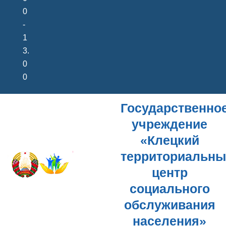
0
-
1
3.
0
0
Государственно
учреждение
«Клецкий
территориальн
центр
социального
обслуживания
населения»