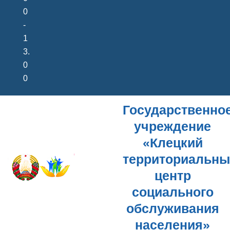
0
-
1
3.
0
0
Государственно
учреждение
«Клецкий
территориальн
центр
социального
обслуживания
населения»