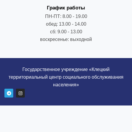
График работы
ПН-ПТ: 8.00 - 19.00
обед: 13.00 - 14.00
сб: 9.00 - 13.00
воскресенье: выходной
Государственное учреждение «Клецкий
территориальный центр социального обслуживания
населения»
T
I
e
n
l
s
e
t
g
a
r
g
a
r
m
a
m