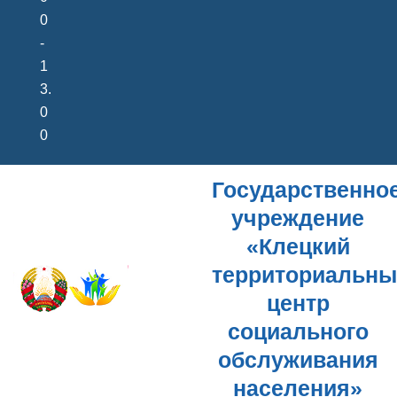
0
-
1
3.
0
0
Государственно
учреждение
«Клецкий
территориальн
центр
социального
обслуживания
населения»