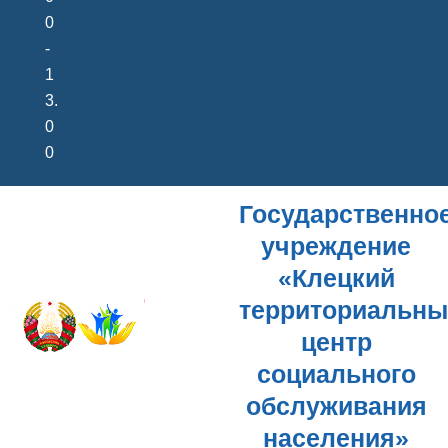
0
-
1
3.
0
0
Государственно
учреждение
«Клецкий
территориальн
центр
социального
обслуживания
населения»