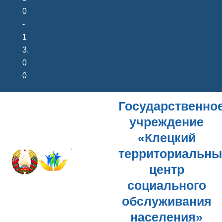
0
-
1
3.
0
0
Государственно
учреждение
«Клецкий
территориальн
центр
социального
обслуживания
населения»