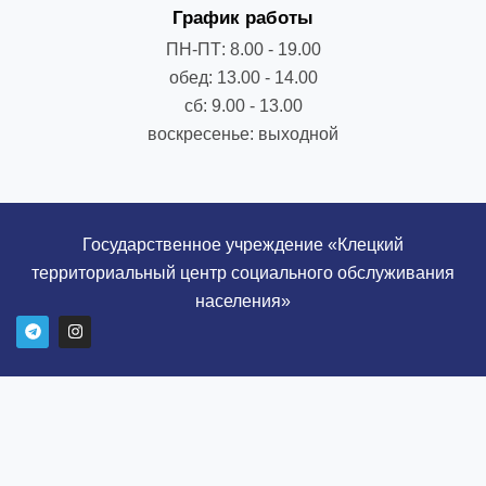
График работы
ПН-ПТ: 8.00 - 19.00
обед: 13.00 - 14.00
сб: 9.00 - 13.00
воскресенье: выходной
Государственное учреждение «Клецкий
территориальный центр социального обслуживания
населения»
T
I
e
n
l
s
e
t
g
a
r
g
a
r
m
a
m