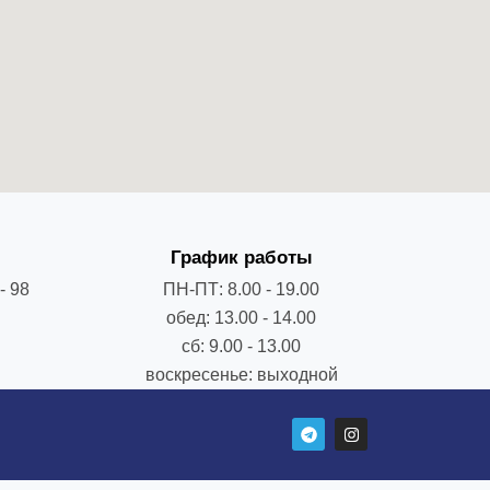
График работы
- 98
ПН-ПТ: 8.00 - 19.00
обед: 13.00 - 14.00
сб: 9.00 - 13.00
воскресенье: выходной
T
I
e
n
l
s
e
t