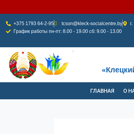
Перейти
к
содержимому
+375 1793 64-2-95
tcson@kleck-socialcentre.by
г
График работы пн-пт: 8.00 - 19.00 сб: 9.00 - 13.00
«Клецки
ГЛАВНАЯ
О Н