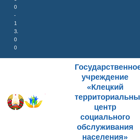
0
-
1
3.
0
0
Государственно
учреждение
«Клецкий
территориальн
центр
социального
обслуживания
населения»